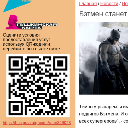
Главная
/
Новости
/
Но
Бэтмен станет
Оцените условия
предоставления услуг
используя QR-код или
перейдите по ссылке ниже
Темным рыцарем, и им
подвигов Бэтмена. И о
всех супергероев", -
https://bus.gov.ru/qrcode/rate/349028