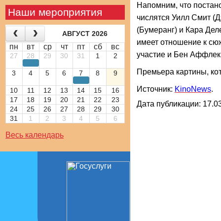
Напомним, что постан
Наши мероприятия
числятся Уилл Смит (Д
(Бумеранг) и Кара Дел
АВГУСТ 2026
имеет отношение к сюж
пн
вт
ср
чт
пт
сб
вс
участие и Бен Аффлек
27
28
29
30
31
1
2
Премьера картины, кото
3
4
5
6
7
8
9
Источник:
KinoNews
.
10
11
12
13
14
15
16
17
18
19
20
21
22
23
Дата публикации: 17.03
24
25
26
27
28
29
30
31
1
2
3
4
5
6
Весь календарь