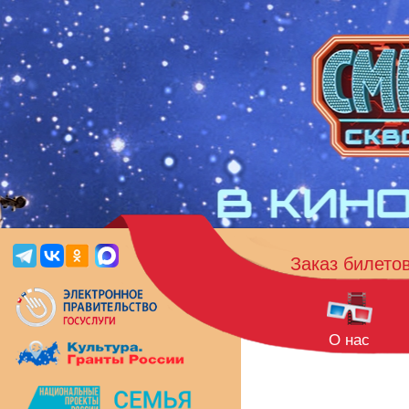
Заказ билето
О нас