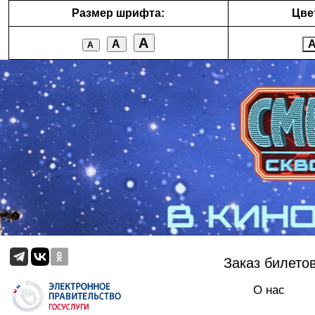
Размер шрифта:
Цве
А
А
А
Заказ билето
О нас