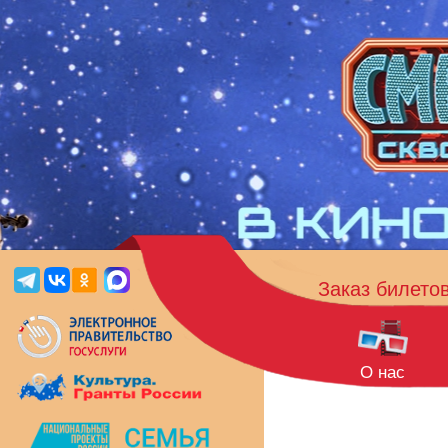
Заказ билето
О нас