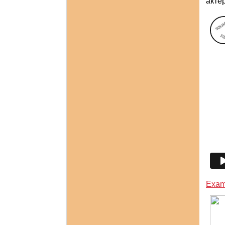
акте
Exam 