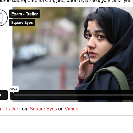
рское мастерство на Сандэнс, «Золотую звезду» в Эль-Гуне, 
- Trailer
from
Square Eyes
on
Vimeo
.