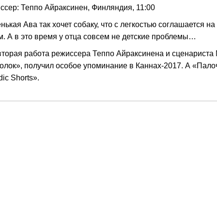
ссер: Теппо Айраксинен, Финляндия, 11:00
нькая Ава так хочет собаку, что с легкостью соглашается 
м. А в это время у отца совсем не детские проблемы…
вторая работа режиссера Теппо Айраксинена и сценариста
олок», получил особое упоминание в Каннах-2017. А «Пал
ic Shorts».