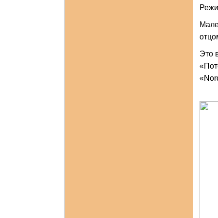
Режи
Мале
отцо
Это 
«Пот
«Nord