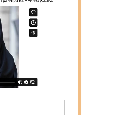
Гран-при на AFI-fest (США).