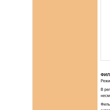
ФИЛ
Режи
В ре
несм
Филь