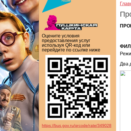
Глав
Пр
ПРО
Оцените условия
предоставления услуг
используя QR-код или
ФИЛ
перейдите по ссылке ниже
Режи
Два 
https://bus.gov.ru/qrcode/rate/349028