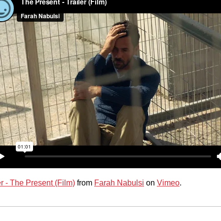
er - The Present (Film)
from
Farah Nabulsi
on
Vimeo
.