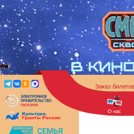
Заказ билето
О нас