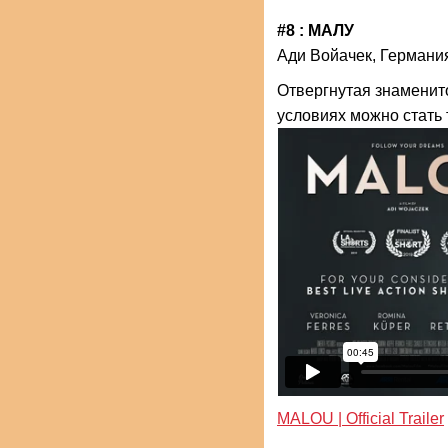
#8 : МАЛУ
Ади Войачек, Германи
Отвергнутая знаменито
условиях можно стать
MALOU | Official Trailer