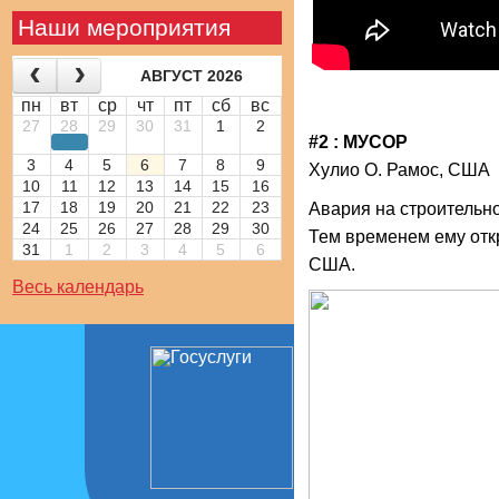
Наши мероприятия
АВГУСТ 2026
пн
вт
ср
чт
пт
сб
вс
27
28
29
30
31
1
2
#2 :
МУСОР
3
4
5
6
7
8
9
Хулио О. Рамос, США
10
11
12
13
14
15
16
17
18
19
20
21
22
23
Авария на строительн
24
25
26
27
28
29
30
Тем временем ему отк
31
1
2
3
4
5
6
США.
Весь календарь