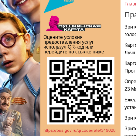
Глав
Пр
Зрит
голо
Оцените условия
предоставления услуг
Карт
используя QR-код или
перейдите по ссылке ниже
Лучш
Карт
Прог
Опре
23 М
Ежед
уста
Зрит
Зрит
https://bus.gov.ru/qrcode/rate/349028