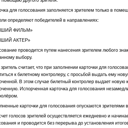
о помощью другого зрителя.
очка для голосования заполняется зрителем только в поме
ели определяют победителей в направлениях:
ЧШИЙ ФИЛЬМ»
ЧШИЙ АКТЕР»
сование проводится путем нанесения зрителем любого знак
анному выбору.
 зритель считает, что при заполнении карточки для голосов
титься к билетному контролеру, с просьбой выдать ему нов
рченной. В этом случае билетный контролер выдает новую к
рченную. Испорченная карточка для голосования незамедл
ролёром.
лненные карточки для голосования опускаются зрителями в
чет голосов зрителей осуществляется ежедневно и начинае
сования и проводится без перерыва до установления итого