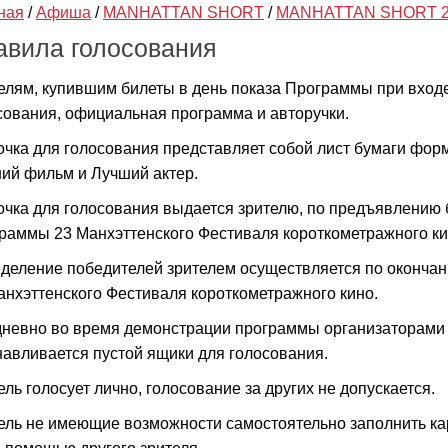
ная
/
Афиша
/
MANHATTAN SHORT
/
MANHATTAN SHORT 2
авила голосования
елям, купившим билеты в день показа Программы при входе
сования, официальная программа и авторучки.
очка для голосования представляет собой лист бумаги форм
ий фильм и Лучший актер.
очка для голосования выдается зрителю, по предъявлению 
раммы 23 Манхэттенского Фестиваля короткометражного ки
деление победителей зрителем осуществляется по оконча
анхэттенского Фестиваля короткометражного кино.
невно во время демонстрации программы организаторами 
навливается пустой ящики для голосования.
ель голосует лично, голосование за других не допускается.
ель не имеющие возможности самостоятельно заполнить кар