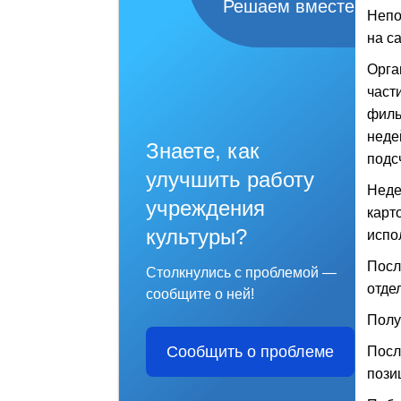
Решаем вместе
Непо
на с
Орга
част
филь
неде
Знаете, как
подс
улучшить работу
Неде
учреждения
карт
культуры?
испо
Посл
Столкнулись с проблемой —
отде
сообщите о ней!
Полу
Сообщить о проблеме
Посл
пози