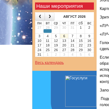
этог
Наши мероприятия
Карт
АВГУСТ 2026
Зрит
пн
вт
ср
чт
пт
сб
вс
«ЛУ
27
28
29
30
31
1
2
«ЛУ
3
4
5
6
7
8
9
10
11
12
13
14
15
16
Голо
17
18
19
20
21
22
23
сдел
24
25
26
27
28
29
30
31
1
2
3
4
5
6
Если
Весь календарь
обра
испо
испо
конт
Запо
Подс
голо