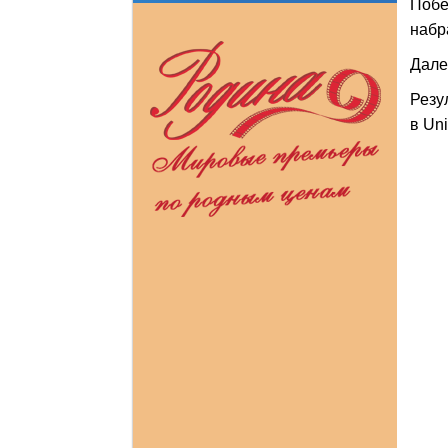
Побе
набр
Дале
Резу
в Un