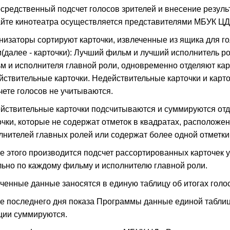
средственный подсчет голосов зрителей и внесение резуль
айте кинотеатра осуществляется представителями МБУК Ц
низаторы сортируют карточки, извлеченные из ящика для го
и(далее - карточки): Лучший фильм и лучший исполнитель р
м и исполнителя главной роли, одновременно отделяют ка
йствительные карточки. Недействительные карточки и кар
чете голосов не учитываются.
йствительные карточки подсчитываются и суммируются от
очки, которые не содержат отметок в квадратах, располож
лнителей главных ролей или содержат более одной отметки (
е этого производится подсчет рассортированных карточек 
льно по каждому фильму и исполнителю главной роли.
ченные данные заносятся в единую таблицу об итогах голо
е последнего дня показа Программы данные единой таблиц
ции суммируются.