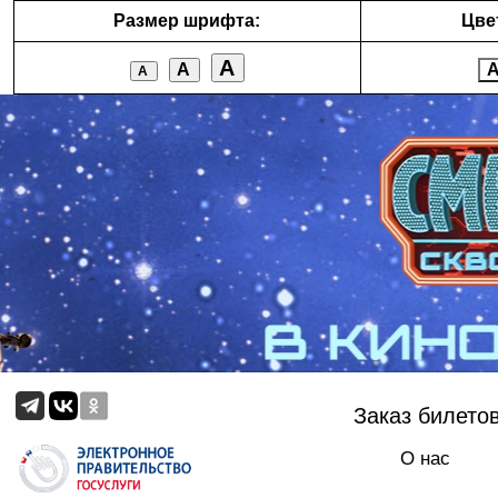
Размер шрифта:
Цве
А
А
А
Заказ билето
О нас