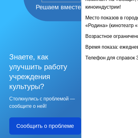
Решаем вместе
киноиндустрии!
Место показов в горо
«Родина» (кинотеатр «
Возрастное ограничени
Время показа: ежедневн
Знаете, как
Телефон для справок 3
улучшить работу
учреждения
культуры?
Столкнулись с проблемой —
сообщите о ней!
Сообщить о проблеме