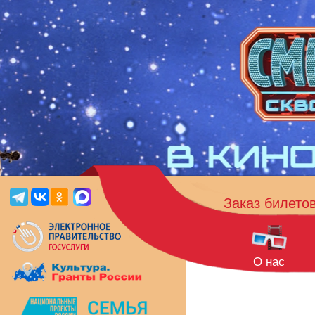
Заказ билето
О нас