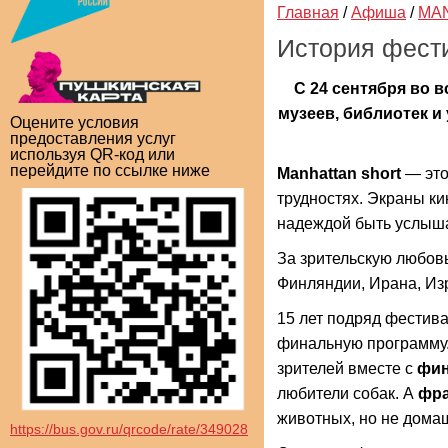
Главная
/
Афиша
/
MA
История фест
С 24 сентября во в
музеев, библиотек и
Оцените условия
предоставления услуг
используя QR-код или
перейдите по ссылке ниже
Manhattan short
— это
трудностях. Экраны ки
надеждой быть услыш
За зрительскую любов
Финляндии, Ирана, Из
15 лет подряд фестива
финальную программу
зрителей вместе с
фин
любители собак. А
фра
животных, но не домаш
https://bus.gov.ru/qrcode/rate/349028