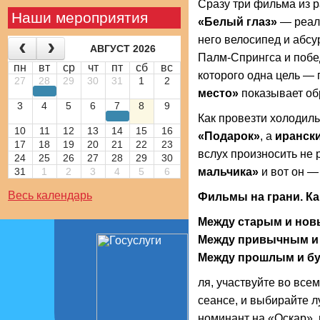
Сразу три фильма из р
Наши мероприятия
«Белый глаз»
— реаль
него велосипед и абсу
АВГУСТ 2026
Палм-Спрингса и побед
пн
вт
ср
чт
пт
сб
вс
которого одна цель — 
27
28
29
30
31
1
2
место»
показывает обр
3
4
5
6
7
8
9
Как провезти холодильн
10
11
12
13
14
15
16
«Подарок»
, а
иранск
17
18
19
20
21
22
23
вслух произносить не
24
25
26
27
28
29
30
31
1
2
3
4
5
6
мальчика»
и вот он —
Весь календарь
Фильмы на грани. Как
Между старым и нов
Между привычным и
Между прошлым и б
ля, участвуйте во вс
сеансе, и выбирайте 
номинант на «Оскар»,