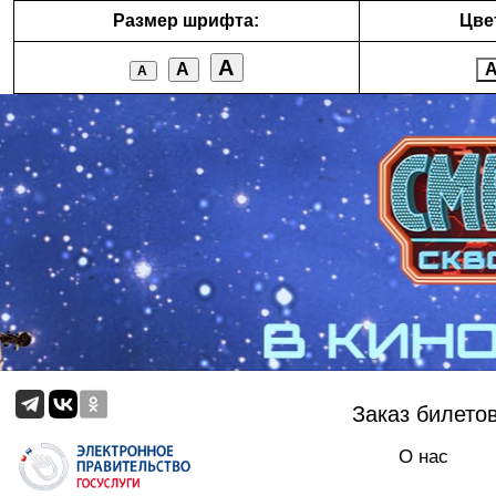
Размер шрифта:
Цве
А
А
А
Заказ билето
О нас