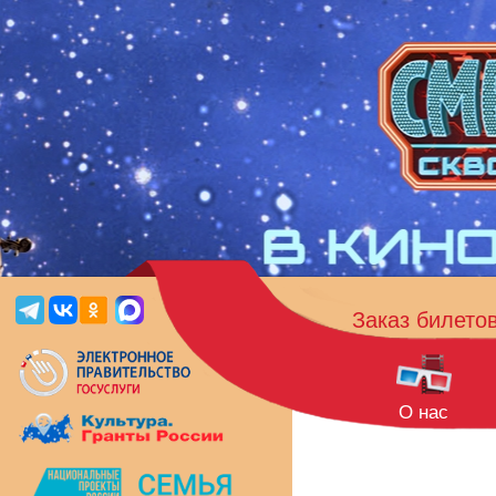
Заказ билето
О нас