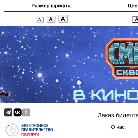
Размер шрифта:
Цве
А
А
А
Заказ билето
О нас