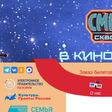
Заказ билето
О нас