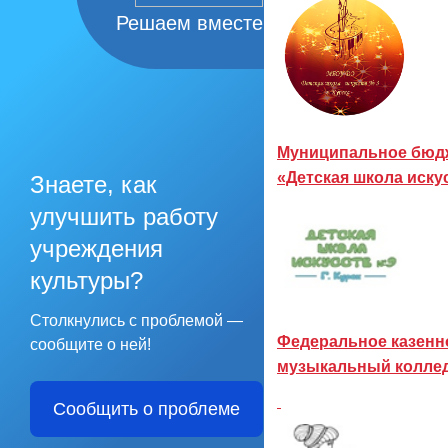
Решаем вместе
Муниципальное бюдж
«Детская школа иску
Знаете, как
улучшить работу
учреждения
культуры?
Столкнулись с проблемой —
Федеральное казенн
сообщите о ней!
музыкальный коллед
Сообщить о проблеме