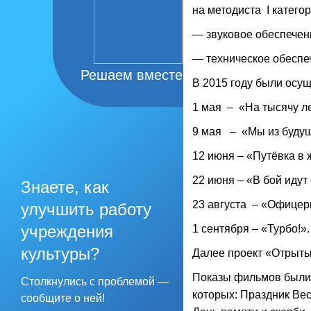
на методиста I катего
— звуковое обеспечен
— техническое обеспеч
Решаем вместе
В 2015 году были осу
1 мая – «На тысячу л
9 мая – «Мы из будущ
12 июня – «Путёвка в 
22 июня – «В бой идут
Знаете, как
23 августа – «Офицер
улучшить работу
учреждения
1 сентября – «Турбо!».
культуры?
Далее проект «Отрыты
Показы фильмов были
Столкнулись с проблемой —
которых: Праздник Ве
сообщите о ней!