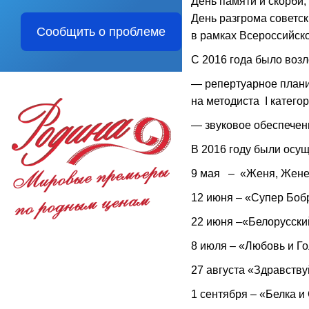
День памяти и скорби,
День разгрома советск
Сообщить о проблеме
в рамках Всероссийско
С 2016 года было воз
— репертуарное плани
на методиста I категор
— звуковое обеспечени
В 2016 году были осу
9 мая – «Женя, Жене
12 июня – «Супер Боб
22 июня –«Белорусски
8 июля – «Любовь и Го
27 августа «Здравству
1 сентября – «Белка и