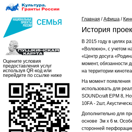
Главная
/
Афиша
/
Кин
История проек
В 2015 году в целях 
«Волокно», с учетом 
«Центр досуга «Родина
Оцените условия
момент, обязанности 
предоставления услуг
используя QR-код или
на территории киноте
перейдите по ссылке ниже
На момент появления 
использовать для реал
SOUNDcraft EPM 8, Но
10FA - 2шт, Акустиче
Дополнительно для пр
основе 3м х 6 м. Особ
сторонней перфорацие