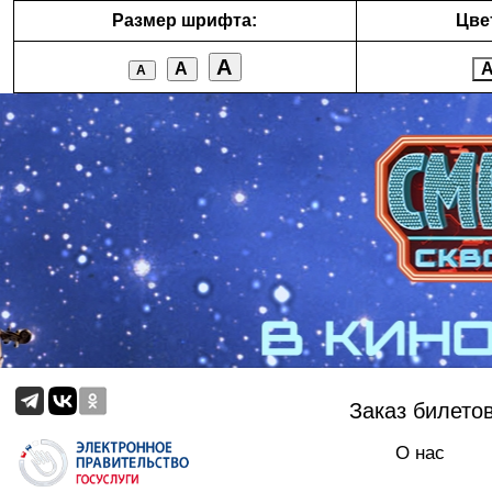
Размер шрифта:
Цве
А
А
А
Заказ билето
О нас