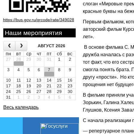
слоган «Мировые прем
красные буквы на беж
https://bus.gov.ru/qrcode/rate/349028
Первым фильмом, кото
авторский фильм Курс
Наши мероприятия
лет».
АВГУСТ 2026
В основе фильма С. М
пн
вт
ср
чт
пт
сб
вс
дружба началась с раз
27
28
29
30
31
1
2
тот факт, что его сест
смогла понять брата. 
3
4
5
6
7
8
9
другу «прости». Но кт
10
11
12
13
14
15
16
прощения нет будущег
17
18
19
20
21
22
23
24
25
26
27
28
29
30
В фильме приняли учас
31
1
2
3
4
5
6
Зорькин, Галина Халец
Весь календарь
Глушков, Ксения Зава
С начала реализации п
— репертуарное плани