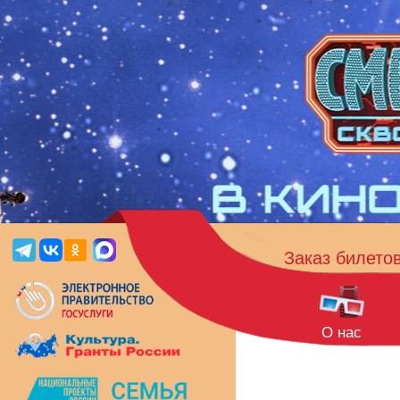
Заказ билето
О нас