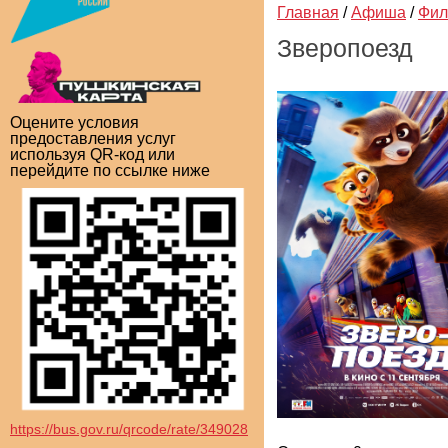
Главная
/
Афиша
/
Фи
Зверопоезд
Оцените условия
предоставления услуг
используя QR-код или
перейдите по ссылке ниже
https://bus.gov.ru/qrcode/rate/349028