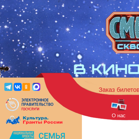
Заказ билето
О нас