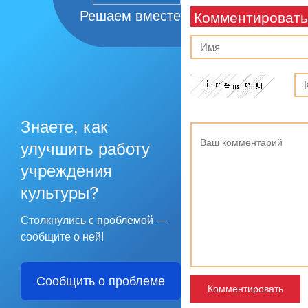
Решаем вместе
Комментировать
Знаете, как
улучшить работу
учреждения
культуры?
Столкнулись с проблемой —
сообщите о ней!
Сообщить о проблеме