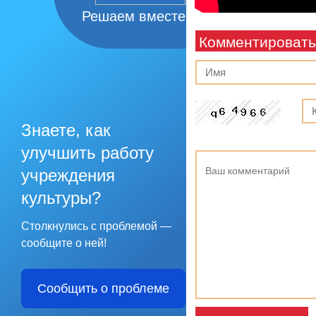
Решаем вместе
Комментировать
Знаете, как
улучшить работу
учреждения
культуры?
Столкнулись с проблемой —
сообщите о ней!
Сообщить о проблеме