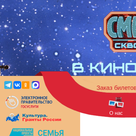
Заказ билето
О нас