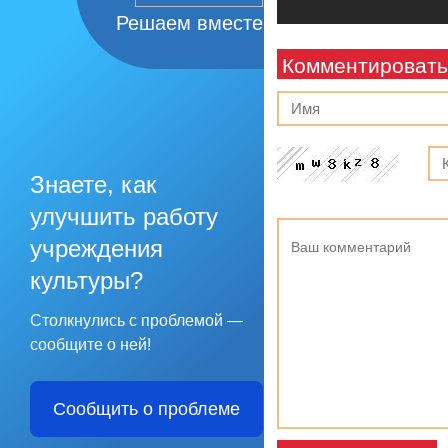
Решаем вместе
Комментировать
Знаете, как
улучшить работу
учреждения
культуры?
Столкнулись с проблемой —
сообщите о ней!
Сообщить о проблеме