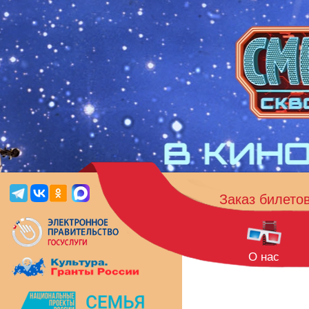
Заказ билето
О нас