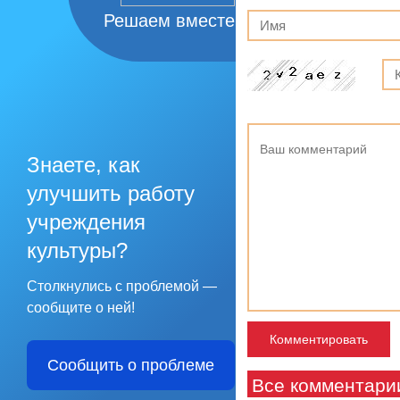
Решаем вместе
Знаете, как
улучшить работу
учреждения
культуры?
Столкнулись с проблемой —
сообщите о ней!
Сообщить о проблеме
Все комментари