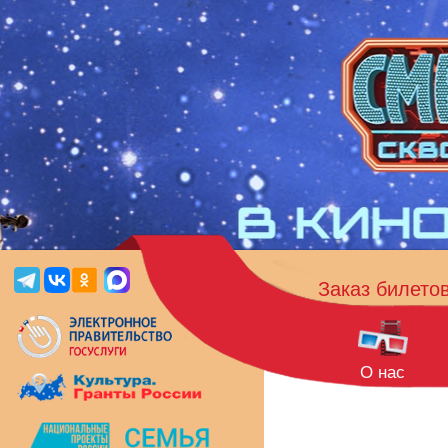
Заказ билето
О нас