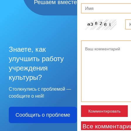
Решаем вместе
Знаете, как
улучшить работу
учреждения
культуры?
Столкнулись с проблемой —
сообщите о ней!
Сообщить о проблеме
Все комментари