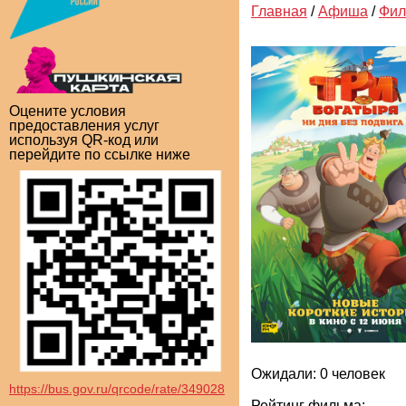
Главная
/
Афиша
/
Фи
Оцените условия
предоставления услуг
используя QR-код или
перейдите по ссылке ниже
Ожидали: 0 человек
https://bus.gov.ru/qrcode/rate/349028
Рейтинг фильма: