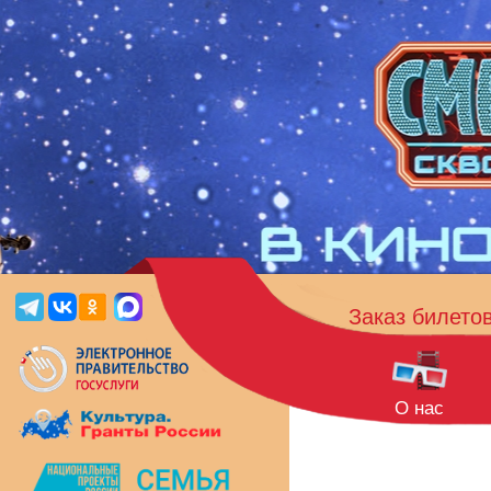
Заказ билето
О нас