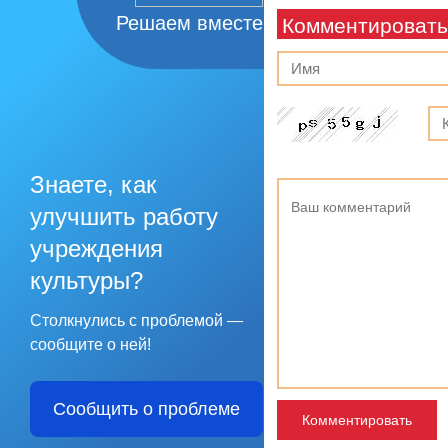
Решаем вместе
Комментировать
Знаете, как
улучшить работу
учреждения
культуры?
Столкнулись с проблемой —
сообщите о ней!
Сообщить о проблеме