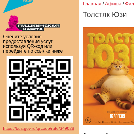
Главная
/
Афиша
/
Фи
Толстяк Юзи
Оцените условия
предоставления услуг
используя QR-код или
перейдите по ссылке ниже
https://bus.gov.ru/qrcode/rate/349028