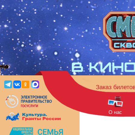
Заказ билето
О нас