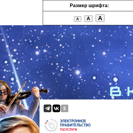
Размер шрифта:
А
А
А