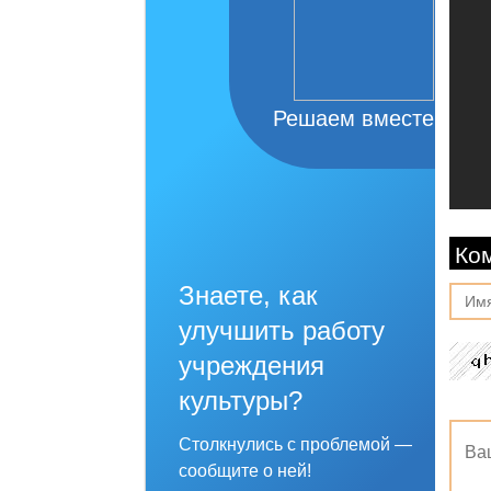
Решаем вместе
Ко
Знаете, как
улучшить работу
учреждения
культуры?
Столкнулись с проблемой —
сообщите о ней!