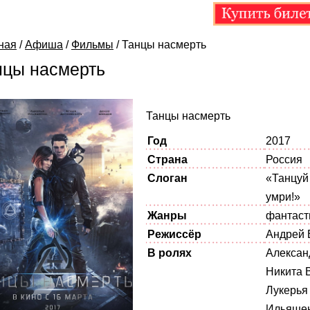
ная
/
Афиша
/
Фильмы
/
Танцы насмерть
нцы насмерть
Танцы насмерть
Год
2017
Страна
Россия
Слоган
«Танцуй
умри!»
Жанры
фантаст
Режиссёр
Андрей 
В ролях
Алексан
Никита 
Лукерья
Ильяшен