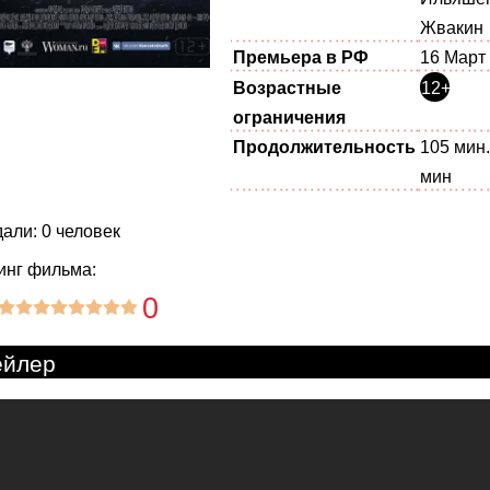
Жвакин
Премьера в РФ
16 Март
Возрастные
12+
ограничения
Продолжительность
105 мин.
мин
али: 0 человек
инг фильма:
0
ейлер