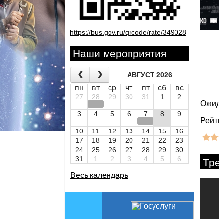
https://bus.gov.ru/qrcode/rate/349028
Наши мероприятия
АВГУСТ 2026
пн
вт
ср
чт
пт
сб
вс
27
28
29
30
31
1
2
Ожид
3
4
5
6
7
8
9
Рейт
10
11
12
13
14
15
16
17
18
19
20
21
22
23
24
25
26
27
28
29
30
31
1
2
3
4
5
6
Тр
Весь календарь