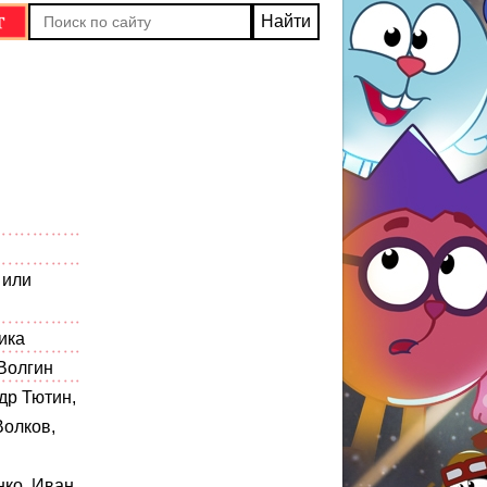
 или
ика
Волгин
др Тютин,
Волков,
ко, Иван