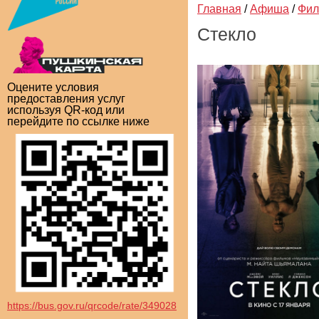
Главная
/
Афиша
/
Фи
Стекло
Оцените условия
предоставления услуг
используя QR-код или
перейдите по ссылке ниже
https://bus.gov.ru/qrcode/rate/349028