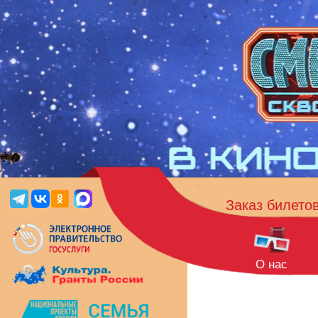
Заказ билето
О нас