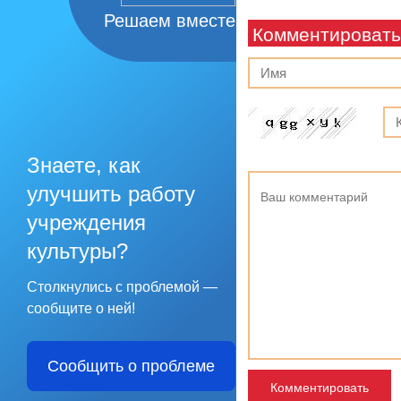
Решаем вместе
Комментировать
Знаете, как
улучшить работу
учреждения
культуры?
Столкнулись с проблемой —
сообщите о ней!
Сообщить о проблеме