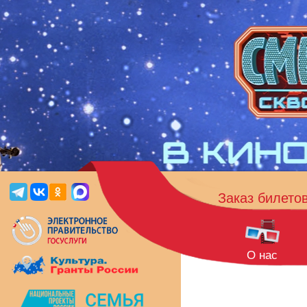
Заказ билето
О нас