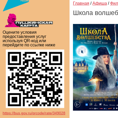
Главная
/
Афиша
/
Фи
Школа волшеб
Оцените условия
предоставления услуг
используя QR-код или
перейдите по ссылке ниже
https://bus.gov.ru/qrcode/rate/349028