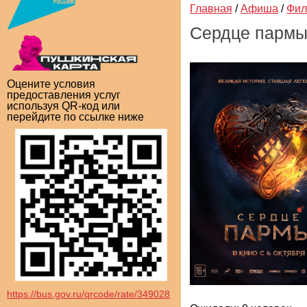
Главная
/
Афиша
/
Фи
Сердце парм
Оцените условия
предоставления услуг
используя QR-код или
перейдите по ссылке ниже
https://bus.gov.ru/qrcode/rate/349028