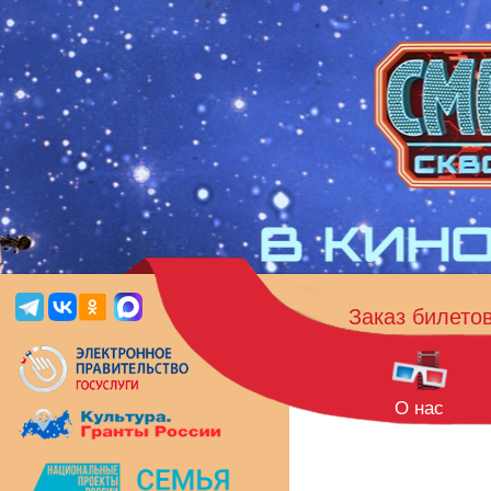
Заказ билето
О нас