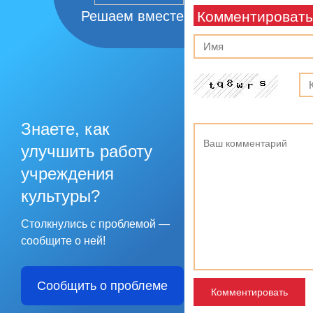
Решаем вместе
Комментировать
Знаете, как
улучшить работу
учреждения
культуры?
Столкнулись с проблемой —
сообщите о ней!
Сообщить о проблеме