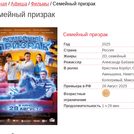
ная
/
Афиша
/
Фильмы
/
Семейный призрак
мейный призрак
Семейный призрак
Год
2025
Страна
Россия
Жанры
2D, семейный
Режиссёр
Александр Бабаев
В ролях
Кристина Корбут, 
Акиньшина, Никит
Кологривый, Макс
Премьера в РФ
28 Август 2025
6+
Возрастные
ограничения
Продолжительность
1 ч 29 мин