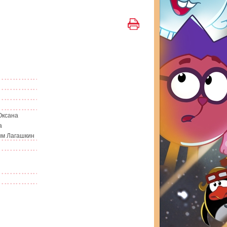
Оксана
а
им Лагашкин