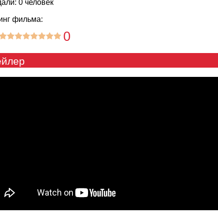
али: 0 человек
инг фильма:
0
ейлер