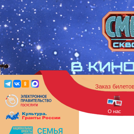
Заказ билето
О нас