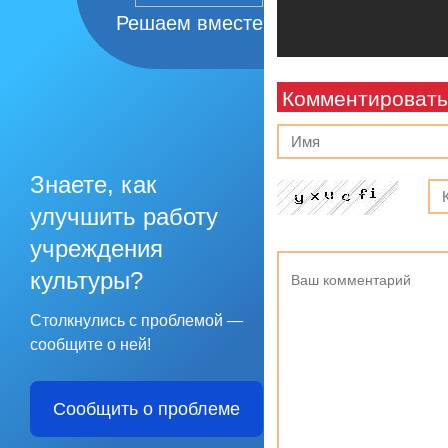
Решаем вместе
Комментировать
Знаете, как
улучшить работу
учреждения
культуры?
Столкнулись с проблемой —
сообщите о ней!
Сообщить о проблеме