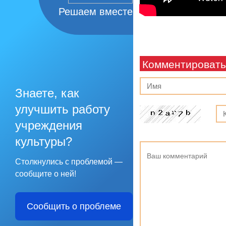
Решаем вместе
Комментировать
Знаете, как
улучшить работу
учреждения
культуры?
Столкнулись с проблемой —
сообщите о ней!
Сообщить о проблеме