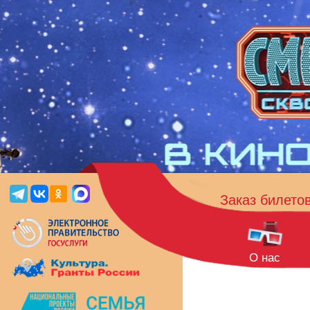
Заказ билето
О нас