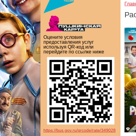
Глав
Ра
Оцените условия
предоставления услуг
используя QR-код или
перейдите по ссылке ниже
https://bus.gov.ru/qrcode/rate/349028