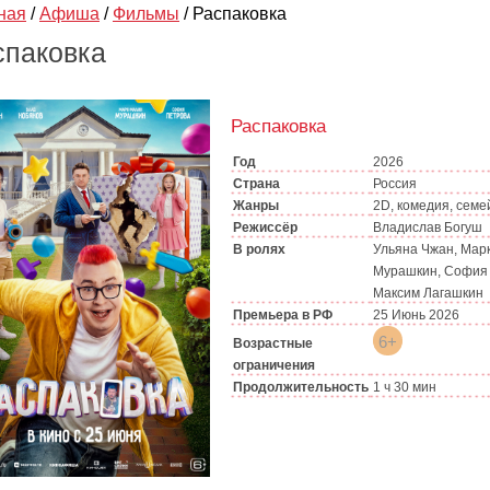
ная
/
Афиша
/
Фильмы
/
Распаковка
спаковка
Распаковка
Год
2026
Страна
Россия
Жанры
2D, комедия, сем
Режиссёр
Владислав Богуш
В ролях
Ульяна Чжан, Мар
Мурашкин, София 
Максим Лагашкин
Премьера в РФ
25 Июнь 2026
6+
Возрастные
ограничения
Продолжительность
1 ч 30 мин