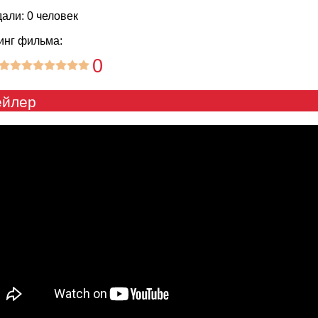
али: 0 человек
инг фильма:
0
ейлер