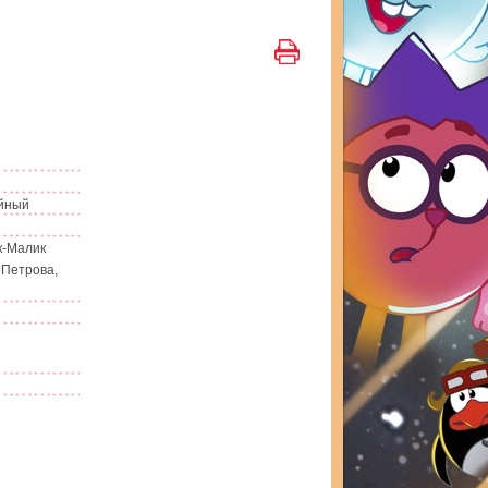
ейный
к-Малик
Петрова,