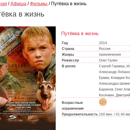
ная
/
Афиша
/
Фильмы
/
Путёвка в жизнь
тёвка в жизнь
Путёвка в жизнь
Год
2014
Страна
Россия
Жанры
приключения
Режиссёр
Олег Галин
В ролях
Сергей Гармаш, И
Александр Лобано
Ермак, Клавдия К
Александра Шевче
Баринов, Олег Алм
Косичкин, Дмитри
12+
Возрастные
ограничения
Продолжительность
100 мин. / 01:40 м