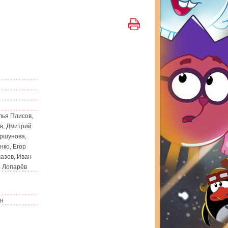
лья Плисов,
в, Дмитрий
оршунова,
нко, Егор
азов, Иван
й Лопарёв
ин