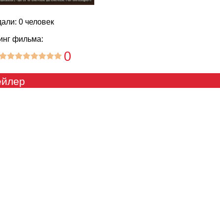
али: 0 человек
инг фильма:
0
ейлер