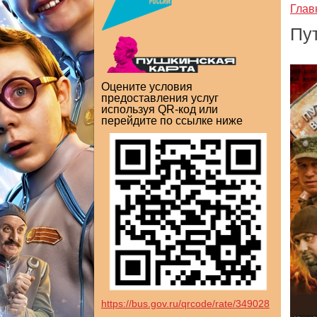
Глав
Пу
Оцените условия
предоставления услуг
используя QR-код или
перейдите по ссылке ниже
https://bus.gov.ru/qrcode/rate/349028