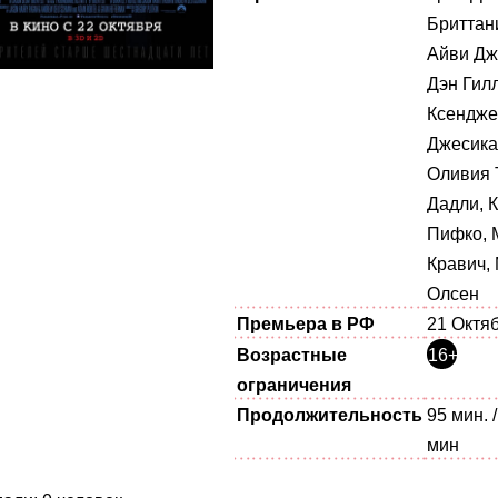
Бриттан
Айви Дж
Дэн Гил
Ксендже
Джесика
Оливия 
Дадли, 
Пифко, 
Кравич,
Олсен
Премьера в РФ
21 Октя
Возрастные
16+
ограничения
Продолжительность
95 мин. 
мин