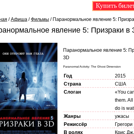
ная
/
Афиша
/
Фильмы
/
Паранормальное явление 5: Призра
ранормальное явление 5: Призраки в 
Паранормальное явление 5: Пр
3D
Paranormal Activity: The Ghost Dimension
Год
2015
Страна
США
Слоган
«You can
them. Al
do is wa
Жанры
ужасы
Режиссёр
Грегори
В ролях
Крис Дж