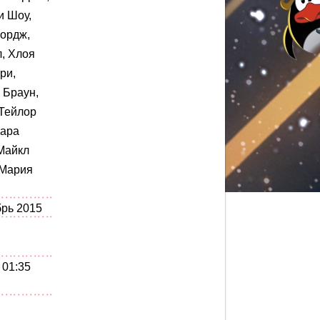
и Шоу,
ордж,
л, Хлоя
ри,
 Браун,
Тейлор
Кара
Майкл
 Мария
брь 2015
/ 01:35