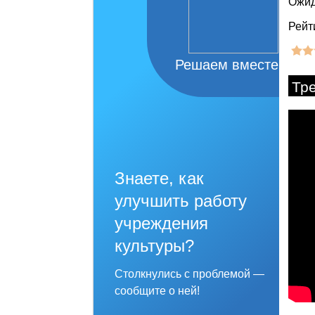
Ожид
Рейт
Решаем вместе
Тр
Знаете, как
улучшить работу
учреждения
культуры?
Столкнулись с проблемой —
сообщите о ней!