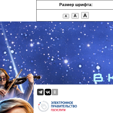
Размер шрифта:
А
А
А