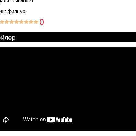
али: 0 человек
инг фильма:
0
ейлер