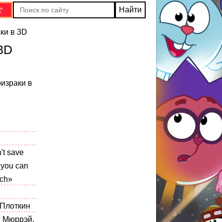
ки в 3D
3D
израки в
't save
l you can
tch»
 Плоткин
. Мюррэй,