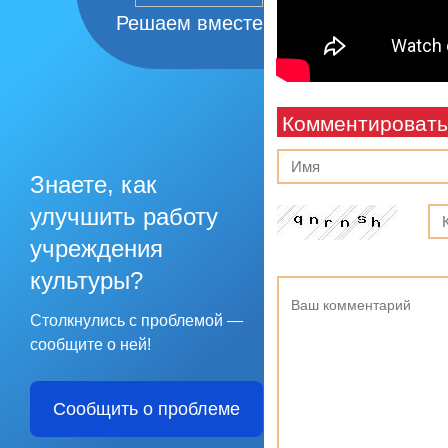
Решаем вместе
Комментировать
Знаете, как
улучшить работу
учреждения
культуры?
Столкнулись с проблемой —
сообщите о ней!
Сообщить о проблеме