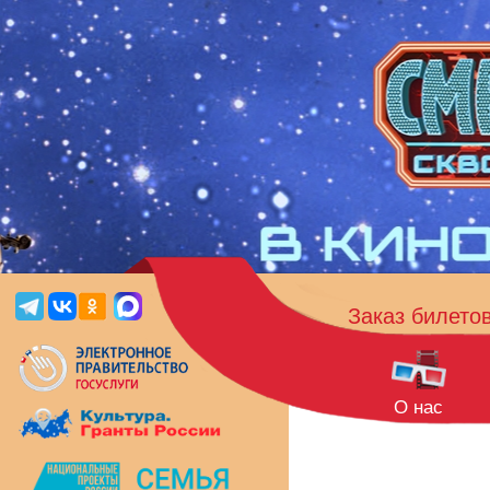
Заказ билето
О нас