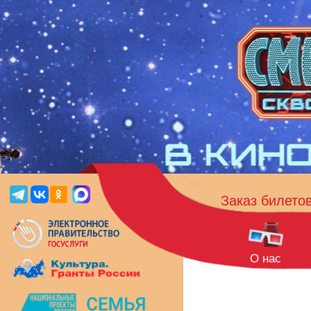
Заказ билето
О нас