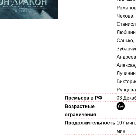
Романов
Чехова,
Станисл
Любшин,
Санько,
Зубарчу
Андреев
Алексан
Лучинин
Виктори
Рунцова
Премьера в РФ
03 Дека
Возрастные
6+
ограничения
Продолжительность
107 мин.
мин