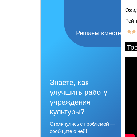
Ожид
Рейт
Решаем вместе
Тр
Знаете, как
улучшить работу
учреждения
культуры?
Столкнулись с проблемой —
сообщите о ней!