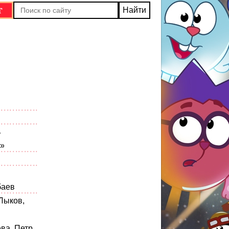
ь
»
баев
Лыков,
ва, Петр