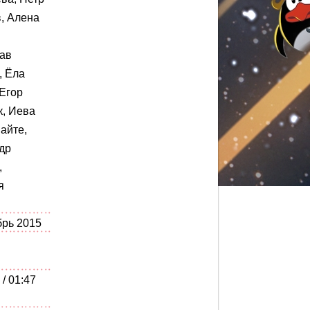
, Алена
ав
 Ёла
 Егор
к, Иева
айте,
др
,
я
брь 2015
 / 01:47