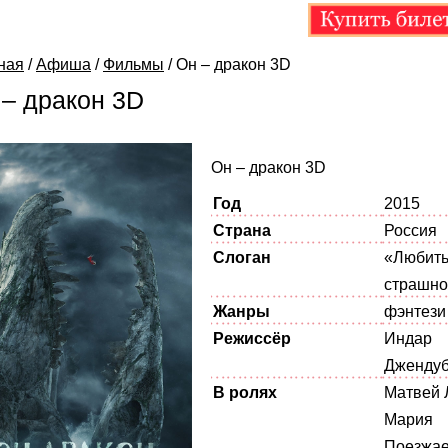
ная
/
Афиша
/
Фильмы
/
Он – дракон 3D
 – дракон 3D
Он – дракон 3D
Год
2015
Страна
Россия
Слоган
«Любит
страшно
Жанры
фэнтези
Режиссёр
Индар
Дженду
В ролях
Матвей 
Мария
Поезжае