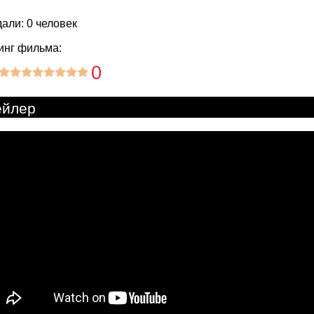
али: 0 человек
инг фильма:
0
ейлер