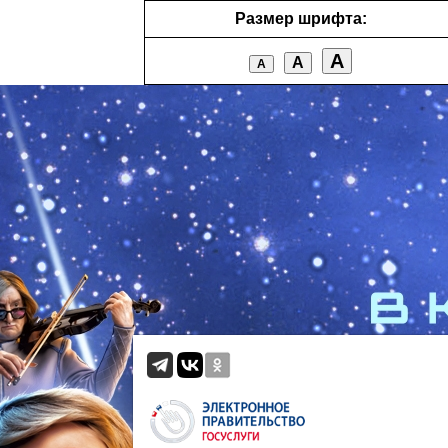
Размер шрифта:
А
А
А