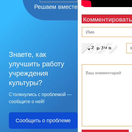
Решаем вместе
Комментировать
Знаете, как
улучшить работу
учреждения
культуры?
Столкнулись с проблемой —
сообщите о ней!
Сообщить о проблеме