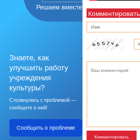
Решаем вместе
Комментировать
Знаете, как
улучшить работу
учреждения
культуры?
Столкнулись с проблемой —
сообщите о ней!
Сообщить о проблеме