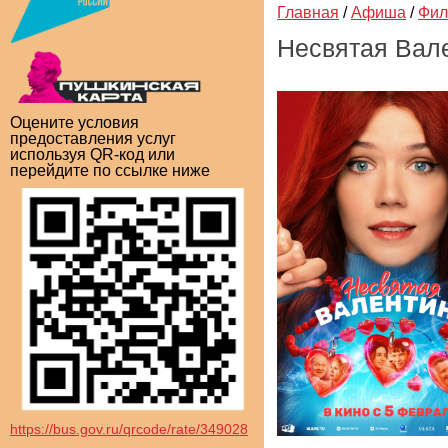
Главная
/
Афиша
/
Фи
Несвятая Вал
Оцените условия
предоставления услуг
используя QR-код или
перейдите по ссылке ниже
https://bus.gov.ru/qrcode/rate/349028