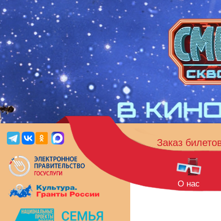
Заказ билето
О нас