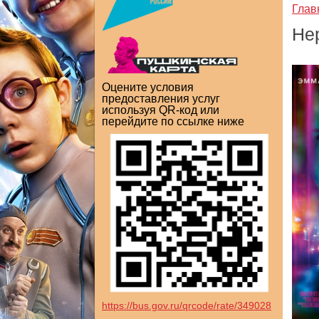
Глав
Не
Оцените условия
предоставления услуг
используя QR-код или
перейдите по ссылке ниже
https://bus.gov.ru/qrcode/rate/349028