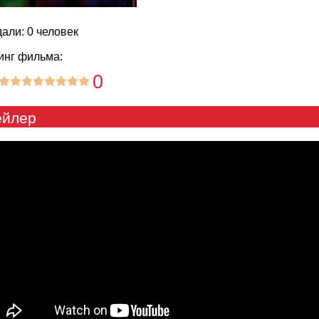
али: 0 человек
инг фильма:
0
ейлер