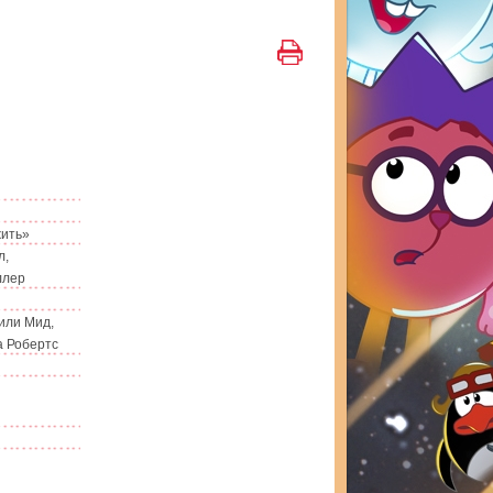
жить»
л,
ллер
или Мид,
а Робертс