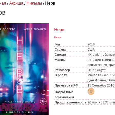
ная
/
Афиша
/
Фильмы
/
Нерв
рв
Нерв
Nerve
Год
2016
Страна
США
Слоган
«Играй, чтобы вы
Жанры
детектив, кримина
приключения, три
Режиссёр
Генри Джуст
В ролях
Майлс Хейзер, Эм
Дэйв Франко, Эмм
Премьера в РФ
15 Сентябрь 2016
16+
Возрастные
ограничения
Продолжительность
96 мин. / 01:36 мин