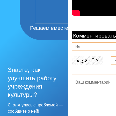
Решаем вместе
Комментировать
Знаете, как
улучшить работу
учреждения
культуры?
Столкнулись с проблемой —
сообщите о ней!