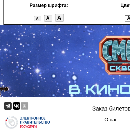
Размер шрифта:
Цве
А
А
А
Заказ билето
О нас