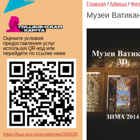
Главная
/
Афиша
/
Фи
Музеи Ватика
Оцените условия
предоставления услуг
используя QR-код или
перейдите по ссылке ниже
https://bus.gov.ru/qrcode/rate/349028