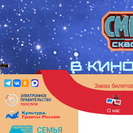
Заказ билето
О нас