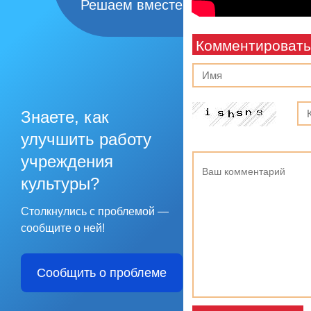
Решаем вместе
Комментировать
Знаете, как
улучшить работу
учреждения
культуры?
Столкнулись с проблемой —
сообщите о ней!
Сообщить о проблеме