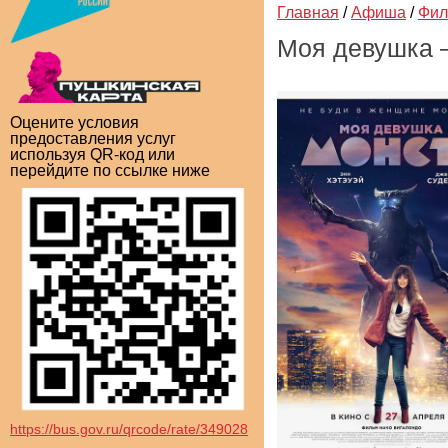
Главная
/
Афиша
/
Фи
Моя девушка 
Оцените условия
предоставления услуг
используя QR-код или
перейдите по ссылке ниже
https://bus.gov.ru/qrcode/rate/349028