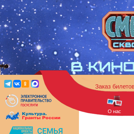
Заказ билето
О нас