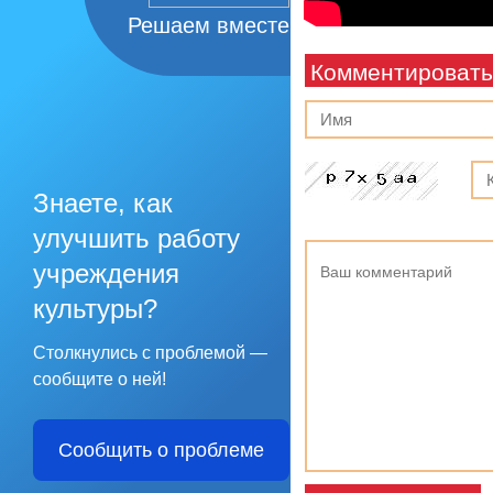
Решаем вместе
Комментировать
Знаете, как
улучшить работу
учреждения
культуры?
Столкнулись с проблемой —
сообщите о ней!
Сообщить о проблеме