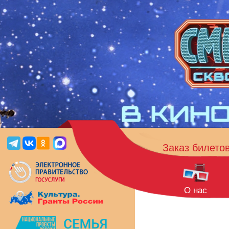
Заказ билето
О нас