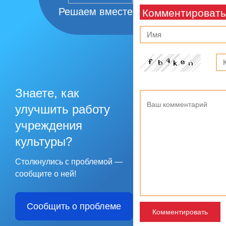
Решаем вместе
Комментировать
Знаете, как
улучшить работу
учреждения
культуры?
Столкнулись с проблемой —
сообщите о ней!
Сообщить о проблеме