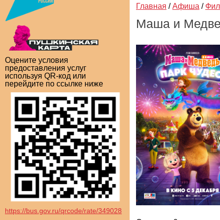
Главная
/
Афиша
/
Фи
Маша и Медвед
Оцените условия
предоставления услуг
используя QR-код или
перейдите по ссылке ниже
https://bus.gov.ru/qrcode/rate/349028