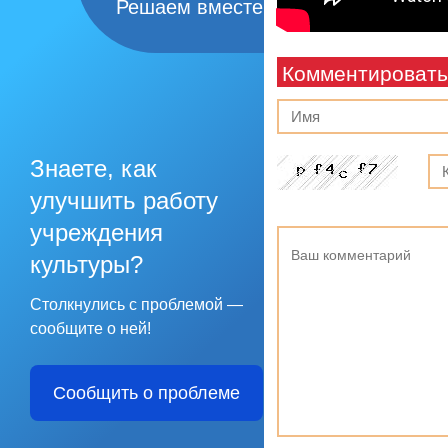
Решаем вместе
Комментировать
Знаете, как
улучшить работу
учреждения
культуры?
Столкнулись с проблемой —
сообщите о ней!
Сообщить о проблеме