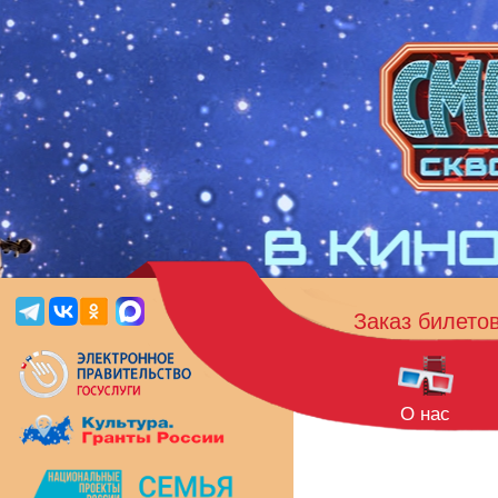
Заказ билето
О нас