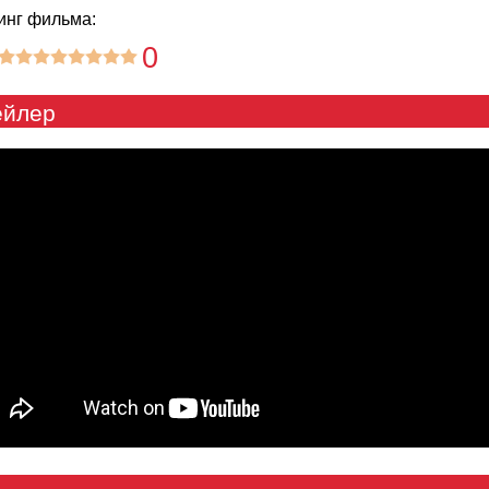
инг фильма:
0
ейлер