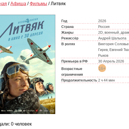
ная
/
Афиша
/
Фильмы
/
Литвяк
Год
2026
Страна
Россия
Жанры
2D, военный, дра
Режиссёр
Андрей Шальопа
В ролях
Виктория Соловье
Гирев, Евгений Тка
Рыков
Премьера в РФ
30 Апрель 2026
16+
Возрастные
ограничения
Продолжительность
2 ч 44 мин
али: 0 человек