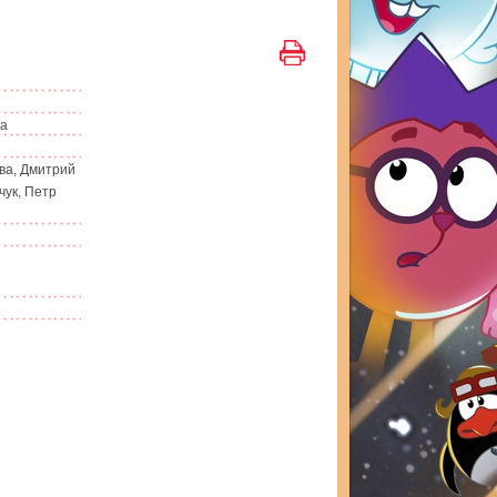
ма
ва, Дмитрий
чук, Петр