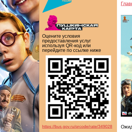
Глав
Оцените условия
предоставления услуг
используя QR-код или
перейдите по ссылке ниже
https://bus.gov.ru/qrcode/rate/349028
Ожид