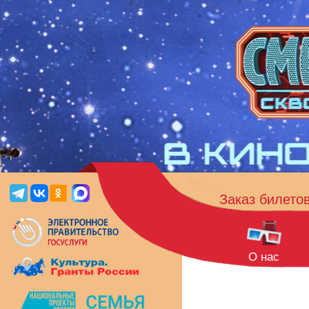
Заказ билето
О нас