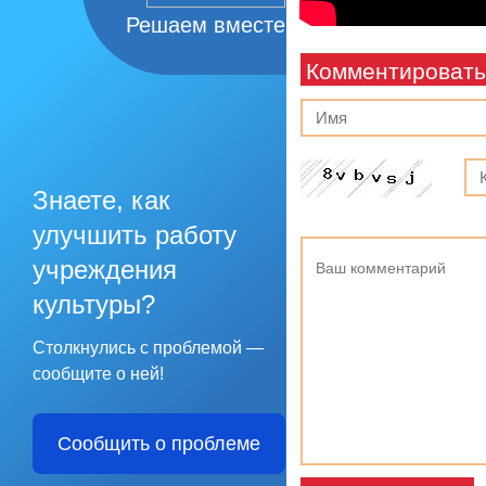
Решаем вместе
Комментировать
Знаете, как
улучшить работу
учреждения
культуры?
Столкнулись с проблемой —
сообщите о ней!
Сообщить о проблеме