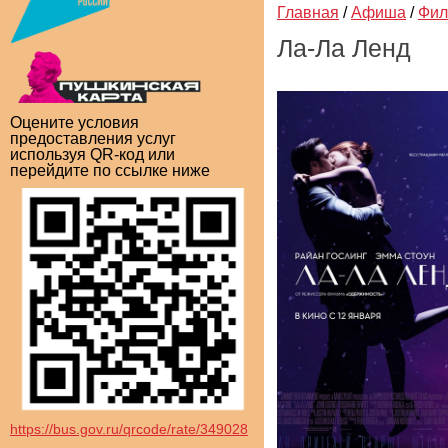
Главная
/
Афиша
/
Фи
Ла-Ла Ленд
Оцените условия
предоставления услуг
используя QR-код или
перейдите по ссылке ниже
https://bus.gov.ru/qrcode/rate/349028