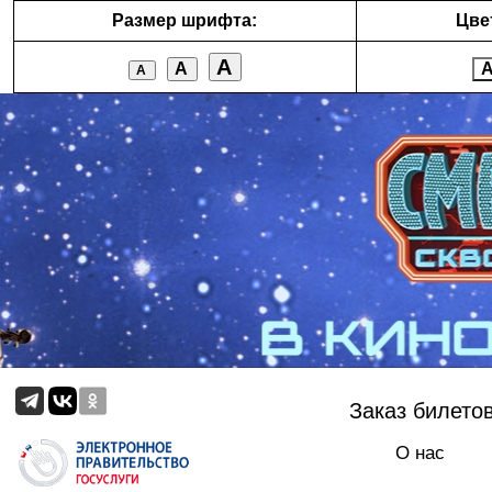
Размер шрифта:
Цве
А
А
А
Заказ билето
О нас