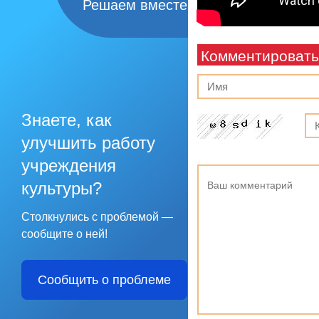
Решаем вместе
Комментировать
Знаете, как
улучшить работу
учреждения
культуры?
Столкнулись с проблемой —
сообщите о ней!
Сообщить о проблеме