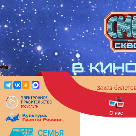
Заказ билето
О нас