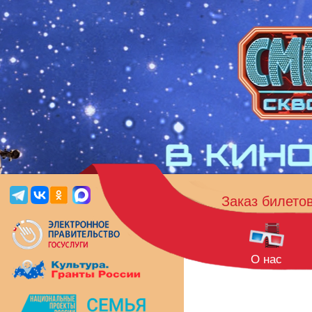
Заказ билето
О нас