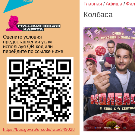
Главная
/
Афиша
/
Фи
Колбаса
Оцените условия
предоставления услуг
используя QR-код или
перейдите по ссылке ниже
https://bus.gov.ru/qrcode/rate/349028