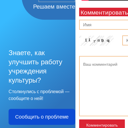
Решаем вместе
Комментировать
Знаете, как
улучшить работу
учреждения
культуры?
Столкнулись с проблемой —
сообщите о ней!
Сообщить о проблеме