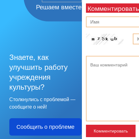
Решаем вместе
Комментировать
Знаете, как
улучшить работу
учреждения
культуры?
Столкнулись с проблемой —
сообщите о ней!
Сообщить о проблеме