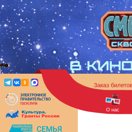
Заказ билето
О нас