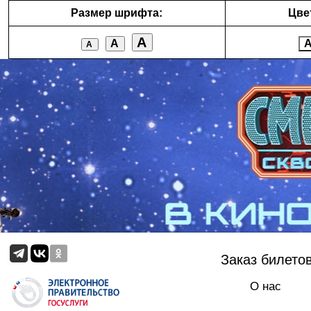
Размер шрифта:
Цве
А
А
А
Заказ билето
О нас