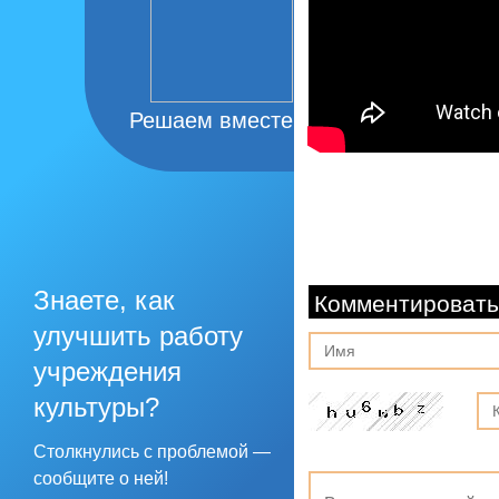
Решаем вместе
Знаете, как
Комментировать
улучшить работу
учреждения
культуры?
Столкнулись с проблемой —
сообщите о ней!