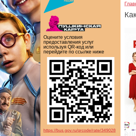
Глав
Как
Оцените условия
предоставления услуг
используя QR-код или
перейдите по ссылке ниже
https://bus.gov.ru/qrcode/rate/349028