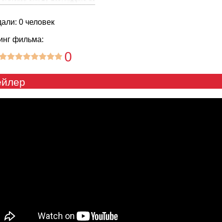
али: 0 человек
инг фильма:
0
ейлер