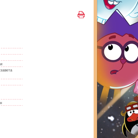
ли
изавета
ин