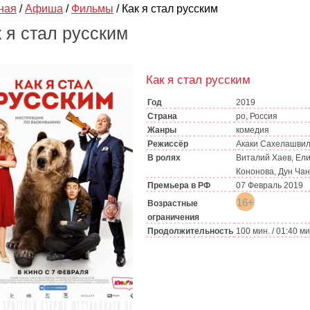
ная
/
Афиша
/
Фильмы
/
Как я стал русским
 я стал русским
Как я стал русским
Год
2019
Страна
ро, Россия
Жанры
комедия
Режиссёр
Акаки Сахелашви
В ролях
Виталий Хаев, Ел
Кононова, Дун Чан
Премьера в РФ
07 Февраль 2019
16+
Возрастные
ограничения
Продолжительность
100 мин. / 01:40 м