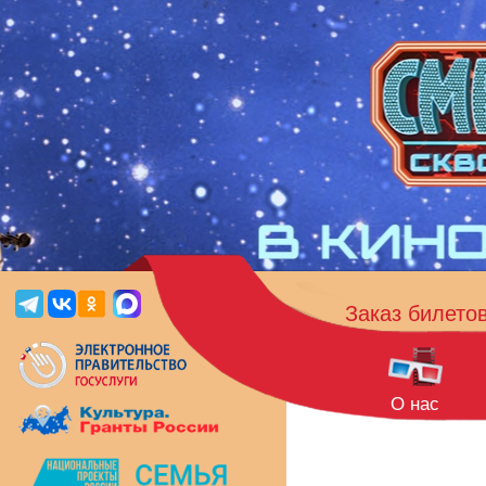
Заказ билето
О нас