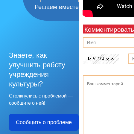
Решаем вместе
Комментировать
Знаете, как
улучшить работу
учреждения
культуры?
Столкнулись с проблемой —
сообщите о ней!
Сообщить о проблеме