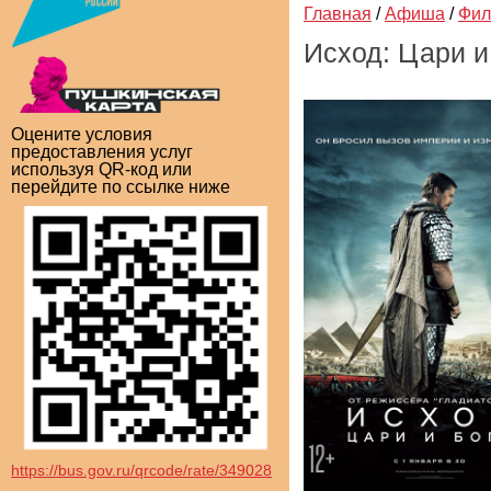
Главная
/
Афиша
/
Фи
Исход: Цари и
Оцените условия
предоставления услуг
используя QR-код или
перейдите по ссылке ниже
https://bus.gov.ru/qrcode/rate/349028